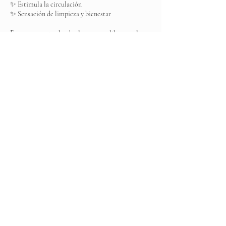
✨ Estimula la circulación
✨ Sensación de limpieza y bienestar
Es ese momento donde el cuerpo se libera… y la
mente también.
Datos de contacto
Elite Spa, Boulevard Ojo de Agua MZ 001, Los
Arcos, Ojo de Agua, State of Mexico, Mexico
+525537031383
elitespamexico@gmail.com
© 2026 by Élite Spa. Powered and secured by
Wix