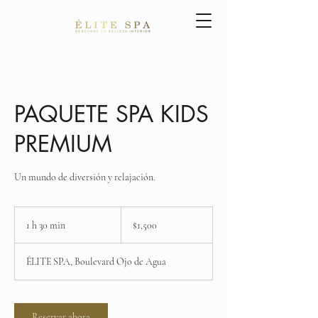
PAQUETE SPA KIDS
PREMIUM
Un mundo de diversión y relajación.
1,500
pesos
1 h 30 min
1
$1,500
mexicanos
3
ÉLITE SPA, Boulevard Ojo de Agua
0
m
i
Reservar ahora