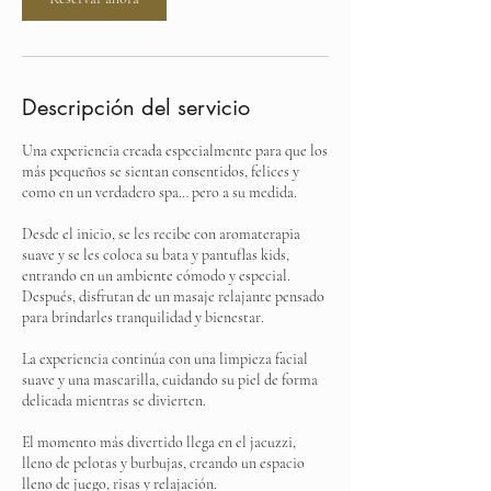
n
Descripción del servicio
Una experiencia creada especialmente para que los
más pequeños se sientan consentidos, felices y
como en un verdadero spa… pero a su medida.
Desde el inicio, se les recibe con aromaterapia
suave y se les coloca su bata y pantuflas kids,
entrando en un ambiente cómodo y especial.
Después, disfrutan de un masaje relajante pensado
para brindarles tranquilidad y bienestar.
La experiencia continúa con una limpieza facial
suave y una mascarilla, cuidando su piel de forma
delicada mientras se divierten.
El momento más divertido llega en el jacuzzi,
lleno de pelotas y burbujas, creando un espacio
lleno de juego, risas y relajación.