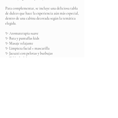
Para complementar, se incluye una deliciosa tabla
de dulces que hace la experiencia aún más especial,
dentro de una cabina decorada según la temática
elegida.
✨ Aromaterapia suave
✨ Bata y pantuflas kids
✨ Masaje relajante
✨ Limpieza facial + mascarilla
✨ Jacuzzi con pelotas y burbujas
✨ Tabla de dulces
✨ Cabina decorada temática
Más que un spa… es un momento lleno de magia,
cuidado y sonrisas que no se olvidan.
Datos de contacto
Elite Spa, Boulevard Ojo de Agua MZ 001, Los
Arcos, Ojo de Agua, State of Mexico, Mexico