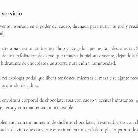
 servicio
vente inspirada en el poder del cacao, diseñada para nutrir tu piel y re
al.
romaterapia crea un ambiente cálido y acogedor que invita a desconectar.
a de una exfoliación de cacao que renueva la piel suavemente, dejándola fr
a hidratante de chocolate que aporta nutrición y luminosidad.
a reflexología podal que libera tensiones, mientras el masaje relajante rec
o profundo de calma.
na envoltura corporal de chocolaterapia con cacao y aceites hidratantes, 
e, tersa y con una sensación irresistible.
plementa con un momento de disfrute: chocolates, fresas cubiertas con c
tella de vino que convierte este ritual en un verdadero placer para todos 