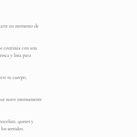
galarte un momento de
 Se continúa con una
esca y lista para
orre tu cuerpo,
que nutre intensamente
hocolate, quesos y
los sentidos.