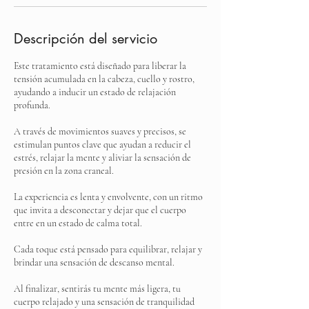
Descripción del servicio
Este tratamiento está diseñado para liberar la
tensión acumulada en la cabeza, cuello y rostro,
ayudando a inducir un estado de relajación
profunda.
A través de movimientos suaves y precisos, se
estimulan puntos clave que ayudan a reducir el
estrés, relajar la mente y aliviar la sensación de
presión en la zona craneal.
La experiencia es lenta y envolvente, con un ritmo
que invita a desconectar y dejar que el cuerpo
entre en un estado de calma total.
Cada toque está pensado para equilibrar, relajar y
brindar una sensación de descanso mental.
Al finalizar, sentirás tu mente más ligera, tu
cuerpo relajado y una sensación de tranquilidad