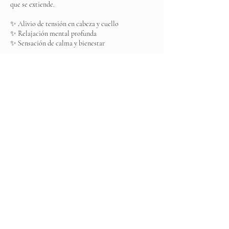
que se extiende.
✨ Alivio de tensión en cabeza y cuello
✨ Relajación mental profunda
✨ Sensación de calma y bienestar
Es ese momento donde tu mente se apaga… y el
descanso comienza.
Datos de contacto
Elite Spa, Boulevard Ojo de Agua MZ 001, Los
Arcos, Ojo de Agua, State of Mexico, Mexico
+525537031383
elitespamexico@gmail.com