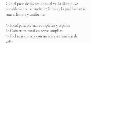
Con el paso de las sesiones, el vello disminuye
notablemente, se vuelve más fino y la piel luce más
suave, limpia y uniforme.
✨ Ideal para piernas completas y espalda
✨ Cobertura total en zonas amplias
✨ Piel más suave y con menor crecimiento de
vello
Es esa sensación de libertad… donde tu piel
simplemente fluye sin preocuparse por el vello.
Datos de contacto
Elite Spa, Boulevard Ojo de Agua MZ 001, Los
Arcos, Ojo de Agua, State of Mexico, Mexico
+525537031383
elitespamexico@gmail.com