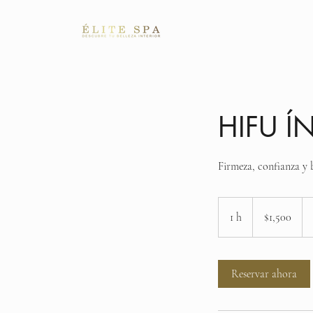
ÉLITE SPA
Bienv
HIFU Í
Firmeza, confianza y b
1,500
pesos
1 h
1
$1,500
mexicanos
Reservar ahora