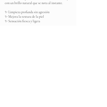
con un brillo natural que se nota al instante.
✨ Limpieza profunda sin agresión
✨ Mejora la textura de la piel
✨ Sensación fresca y ligera
Es ese momento donde tu piel se libera de todo lo
que no necesita… y deja salir su mejor versión.
Datos de contacto
Elite Spa, Boulevard Ojo de Agua MZ 001, Los
Arcos, Ojo de Agua, State of Mexico, Mexico
+525537031383
elitespamexico@gmail.com