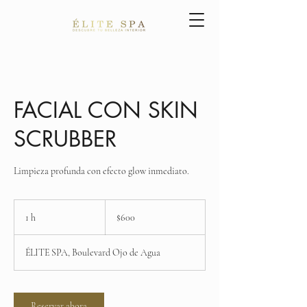
FACIAL CON SKIN
SCRUBBER
Limpieza profunda con efecto glow inmediato.
600
pesos
1 h
1
$600
mexicanos
ÉLITE SPA, Boulevard Ojo de Agua
Reservar ahora