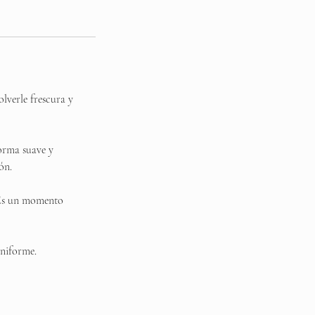
olverle frescura y
orma suave y
ón.
. Es un momento
uniforme.