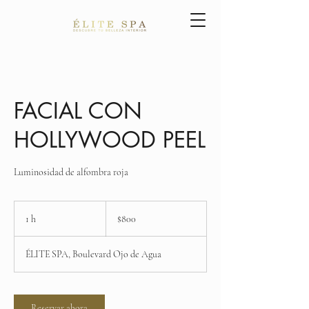
FACIAL CON
HOLLYWOOD PEEL
Luminosidad de alfombra roja
800
pesos
1 h
1
$800
mexicanos
ÉLITE SPA, Boulevard Ojo de Agua
Reservar ahora