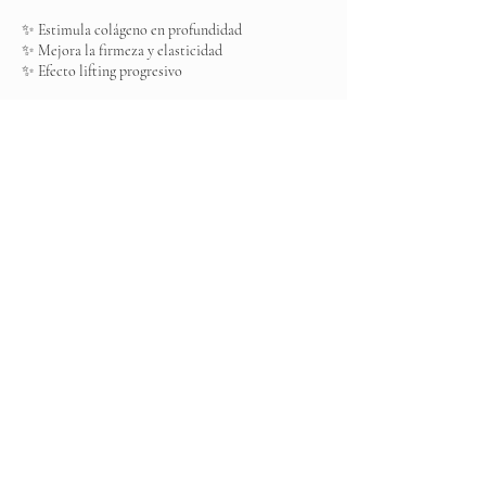
✨ Estimula colágeno en profundidad
✨ Mejora la firmeza y elasticidad
✨ Efecto lifting progresivo
Es ese momento donde tu piel empieza a
redefinirse… de forma natural, sutil y elegante.
Datos de contacto
Elite Spa, Boulevard Ojo de Agua MZ 001, Los
Arcos, Ojo de Agua, State of Mexico, Mexico
+525537031383
elitespamexico@gmail.com