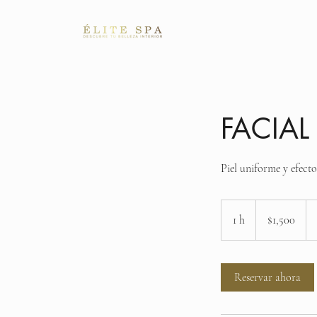
ÉLITE SPA
Bienv
FACIA
Piel uniforme y efecto
1,500
pesos
1 h
1
$1,500
mexicanos
Reservar ahora