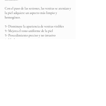
Con el paso de las sesiones, las venitas se atenúan y
la piel adquiere un aspecto más limpio y
homogéneo.
✨ Disminuye la apariencia de venitas visibles
✨ Mejora el tono uniforme de la piel
✨ Procedimiento preciso y no invasivo
✨ Ideal para rostro y cuerpo
Es ese detalle que cambia todo… cuando tu piel se
ve más uniforme, también se siente diferente.
Datos de contacto
Elite Spa, Boulevard Ojo de Agua MZ 001, Los
Arcos, Ojo de Agua, State of Mexico, Mexico
+525537031383
elitespamexico@gmail.com