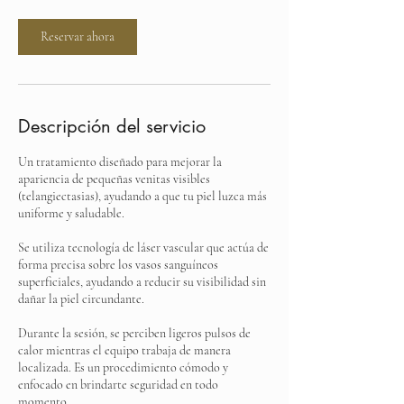
n
Reservar ahora
Descripción del servicio
Un tratamiento diseñado para mejorar la
apariencia de pequeñas venitas visibles
(telangiectasias), ayudando a que tu piel luzca más
uniforme y saludable.
Se utiliza tecnología de láser vascular que actúa de
forma precisa sobre los vasos sanguíneos
superficiales, ayudando a reducir su visibilidad sin
dañar la piel circundante.
Durante la sesión, se perciben ligeros pulsos de
calor mientras el equipo trabaja de manera
localizada. Es un procedimiento cómodo y
enfocado en brindarte seguridad en todo
momento.