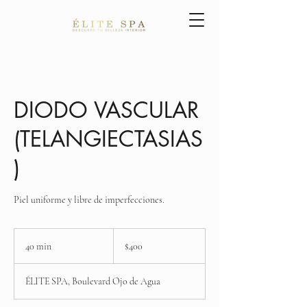
DIODO VASCULAR
(TELANGIECTASIAS
)
Piel uniforme y libre de imperfecciones.
400
pesos
40 min
4
$400
mexicanos
0
ÉLITE SPA, Boulevard Ojo de Agua
m
i