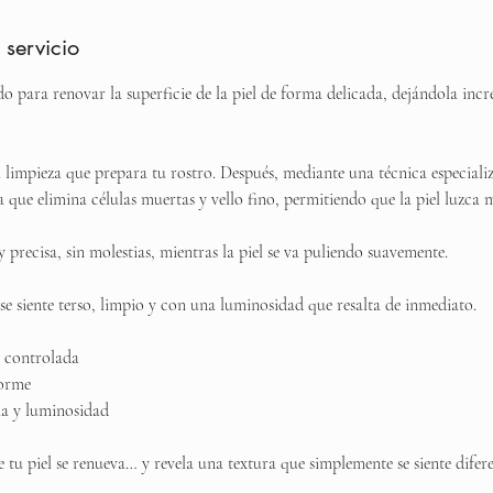
 servicio
ado para renovar la superficie de la piel de forma delicada, dejándola inc
mpieza que prepara tu rostro. Después, mediante una técnica especializa
 que elimina células muertas y vello fino, permitiendo que la piel luzca 
y precisa, sin molestias, mientras la piel se va puliendo suavemente.
o se siente terso, limpio y con una luminosidad que resalta de inmediato.
y controlada
forme
ia y luminosidad
tu piel se renueva… y revela una textura que simplemente se siente difere