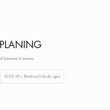
enido
Lista de servicios
Acerca de nosotros
PLANING
l luminosa al instante.
ÉLITE SPA, Boulevard Ojo de Agua