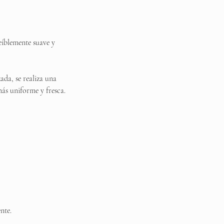
reíblemente suave y
da, se realiza una
más uniforme y fresca.
nte.