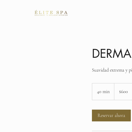
ÉLITE SPA
Bienv
DERMA
Suavidad extrema y pie
600
pesos
40 min
4
$600
mexicanos
0
m
Reservar ahora
i
n