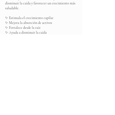
disminuir la caída y favorecer un crecimiento más
saludable.
✨ Estimula el crecimiento capilar
✨ Mejora la absorción de activos
✨ Fortalece desde la raíz
✨ Ayuda a disminuir la caída
Es ese impulso que tu cabello necesita… para
volver a sentirse fuerte, abundante y lleno de vida.
Datos de contacto
Elite Spa, Boulevard Ojo de Agua MZ 001, Los
Arcos, Ojo de Agua, State of Mexico, Mexico
+525537031383
elitespamexico@gmail.com