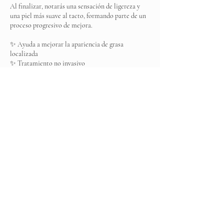
Al finalizar, notarás una sensación de ligereza y
una piel más suave al tacto, formando parte de un
proceso progresivo de mejora.
✨ Ayuda a mejorar la apariencia de grasa
localizada
✨ Tratamiento no invasivo
Es ese momento donde tu cuerpo comienza a
moldearse… y a sentirse más ligero.
Datos de contacto
Elite Spa, Boulevard Ojo de Agua MZ 001, Los
Arcos, Ojo de Agua, State of Mexico, Mexico
+525537031383
elitespamexico@gmail.com