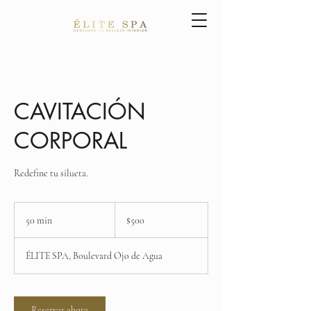
CAVITACIÓN
CORPORAL
Redefine tu silueta.
500
pesos
50 min
5
$500
mexicanos
0
ÉLITE SPA, Boulevard Ojo de Agua
m
i
n
Reservar ahora