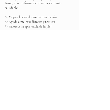
firme, más uniforme y con un aspecto más
saludable.
✨ Mejora la circulación y oxigenación
✨ Ayuda a mejorar firmeza y textura
✨ Favorece la apariencia de la piel
Es ese momento donde tu cuerpo se activa… y tu
piel comienza a renovarse desde adentro.
Datos de contacto
Elite Spa, Boulevard Ojo de Agua MZ 001, Los
Arcos, Ojo de Agua, State of Mexico, Mexico
+525537031383
elitespamexico@gmail.com