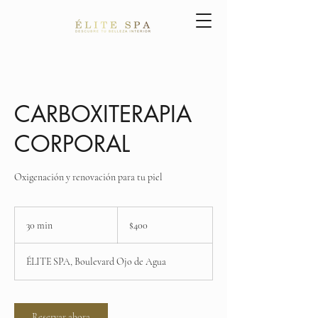
CARBOXITERAPIA
CORPORAL
Oxigenación y renovación para tu piel
400
pesos
30 min
3
$400
mexicanos
0
ÉLITE SPA, Boulevard Ojo de Agua
m
i
n
Reservar ahora