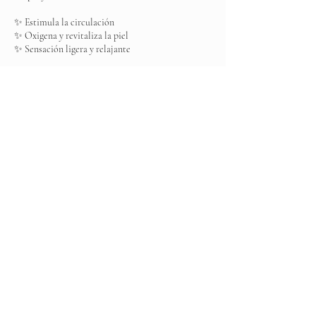
✨ Estimula la circulación
✨ Oxigena y revitaliza la piel
✨ Sensación ligera y relajante
Es como darle un respiro a tu piel… para que se
sienta viva, fresca y renovada.
Datos de contacto
Elite Spa, Boulevard Ojo de Agua MZ 001, Los
Arcos, Ojo de Agua, State of Mexico, Mexico
+525537031383
elitespamexico@gmail.com