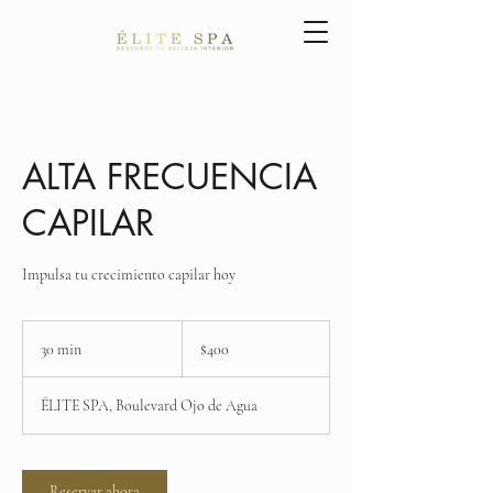
ALTA FRECUENCIA
CAPILAR
Impulsa tu crecimiento capilar hoy
400
pesos
30 min
3
$400
mexicanos
0
ÉLITE SPA, Boulevard Ojo de Agua
m
i
n
Reservar ahora