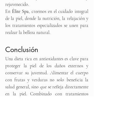
rejuvenecido.
En 
Élite Spa
, creemos en el cuidado integral 
de la piel, donde la nutrición, la relajación y 
los tratamientos especializados se unen para 
realzar la belleza natural.
Conclusión
Una dieta rica en antioxidantes es clave para 
proteger la piel de los daños externos y 
conservar su juventud. Alimentar el cuerpo 
con frutas y verduras no solo beneficia la 
salud general, sino que se refleja directamente 
en la piel. Combinado con tratamientos 
faciales adecuados, este hábito se convierte en 
una poderosa herramienta para lograr una 
piel radiante, sana y llena de vida.